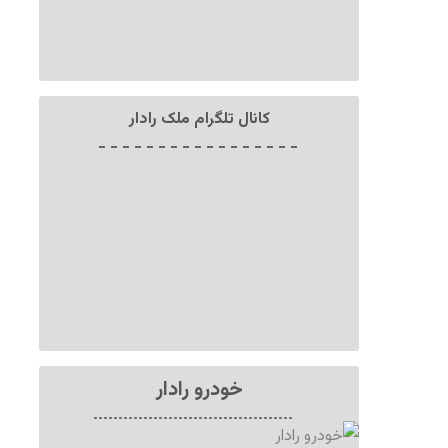
کانال تلگرام ملک رادار
خودرو رادار