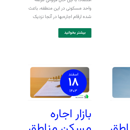
اقتصاد، با این حال فراوانی عرضه
واحد مسکونی در این منطقه، باعث
شده ارقام اجاره‌بها در آنجا نزدیک
بیشتر بخوانید
بازار
اجاره
مسکن
اسفند
۱۸
مناطق
۴
و
۵
۱۴۰۳
تهران
+
قیمت
روز
بازار اجاره
اطق
مسکن مناطق