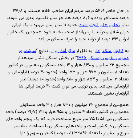
در حال حاضر ۵۴٫۶ درصد مردم ایران صاحب خانه هستند و ۳۶٫۸
درصد مستاجر بوده و ۸٫۶ درصد هم جز سایر تقسیم بندی می شوند.
بنابر
تحلیل های انجام شده
، حدود ۱۱ سال زمان می‌برد تا یک ایرانی
دارای شغل و درآمد با پس‌انداز صاحب خانه شود. همچنین یک خانوار
ایرانی ۳۳ درصد از درآمد خود را صرف مسکن می‌کند.
به
گزارش ملک رادار
به نقل از
مرکز آمار ایران
، نتایج “
سرشماری
عمومی نفوس ومسکن ۱۳۹۵
” در بخش مسکن نشان می‏دهد از
مجموع ۲۲ میلیون و ۸۳۰ هزار و ۳ واحد مسکونی معمولی در کشور
تعداد ۸ میلیون و ۹۷۵ هزار و ۱۵۳ واحد (حدود ۴۰ درصد) آپارتمانی و
تعداد ۱۳ میلیون و ۸۵۴ هزار و ۸۵۰ واحد(حدود ۶۰ درصد) غیر
آپارتمانی می‎باشد. بدین ترتیب می توان گفت ۴۰ درصد ایرانی ها
آپارتمان نشین هستند.
همچنین از مجموع ۲۲ میلیون و ۸۳۰ هزار و ۳ واحد مسکونی
معمولی در کشور، تعداد ۴ میلیون و ۹۵۰ هزار و ۷۱۱ (۲۱٫۷ درصد) واحد
مسکونی بین ۵۱ تا ۷۵ متر مربع مساحت دارند که یک پنجم واحدهای
مسکونی در کشور است و واحدهای مسکونی با مساحت ۵۰۰ متر
مربع و بیش‌تر با تعداد ۳۲۸۹۶ (۰٫۱ درصد) کمترین سهم را دارا