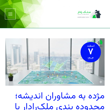
فتن
ه
حتوا
مژده
به
مشاوران
اسفند
۷
اندیشه؛
محدوده
بندی
ملک‌رادار
با
۱۴۰۴
نظر
شما
بازنویسی
می‌شود
مژده به مشاوران اندیشه؛
محدوده بندی ملک‌رادار با