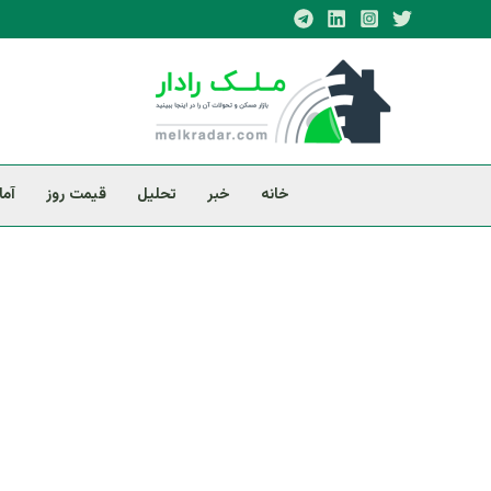
فتن
ه
حتوا
خانه
خبر
تحلیل
قیمت روز
آما