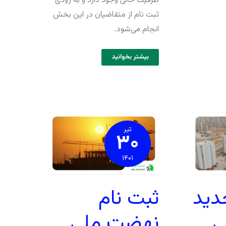
ظرفیت خالی وجود دارد و به زودی
ثبت نام از متقاضیان در این بخش
انجام می‌شود.
بیشتر بخوانید
ثبت
نام
نهضت
تیر
۳۰
ملی
مسکن
تا
تکمیل
۱۴۰۱
ظرفیت
ادامه
دارد
ثبت نام
دید
نهضت ملی
ی