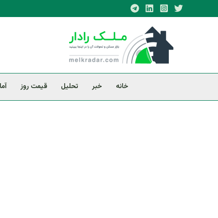
فتن
ه
حتوا
خانه
خبر
تحلیل
قیمت روز
آما