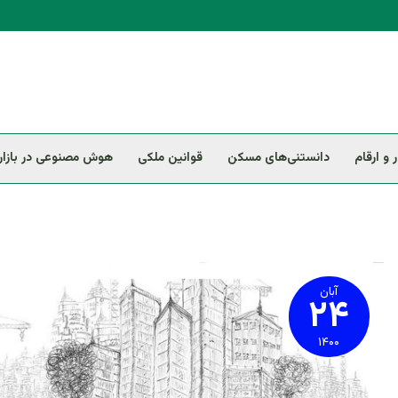
ر و ارقام
دانستنی‌های مسکن
قوانین ملکی
هوش مصنوعی در بازار 
تدوین
راهنمای
تعمیر
آبان
۲۴
و
یا
تخریب
سازه‌های
۱۴۰۰
آسیب
دیده
از
زلزله