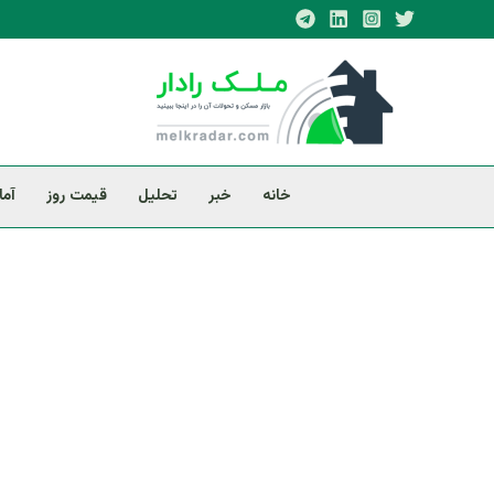
فتن
ه
حتوا
خانه
خبر
تحلیل
قیمت روز
آما