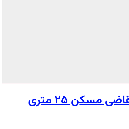
باقرپور: ۱۰ هزار نفر متقاضی مسکن ۲۵ متری